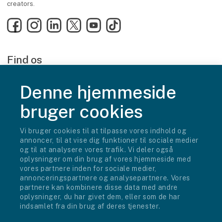
creators.
Facebook
Instagram
LinkedIn
X
YouTube
TikTok
Find os
MCH Messecenter Herning
Vardevej 1
Denne hjemmeside
7400 Herning
Danmark
bruger cookies
Kontakt os
Vi bruger cookies til at tilpasse vores indhold og
Telefon: +45 99 26 99 26
annoncer, til at vise dig funktioner til sociale medier
E-mail:
info@gameboxfestival.dk
og til at analysere vores trafik. Vi deler også
oplysninger om din brug af vores hjemmeside med
Mød os i 2027
vores partnere inden for sociale medier,
annonceringspartnere og analysepartnere. Vores
Fredag d. 23. april kl. 15.00 - 20.00
partnere kan kombinere disse data med andre
Lørdag d. 24. april kl. 09.00 - 20.00
oplysninger, du har givet dem, eller som de har
Søndag d. 25. april kl. 10.00 - 18.00
indsamlet fra din brug af deres tjenester.
LAN er åbent fredag kl. 15.00 - søndag kl. 18.00