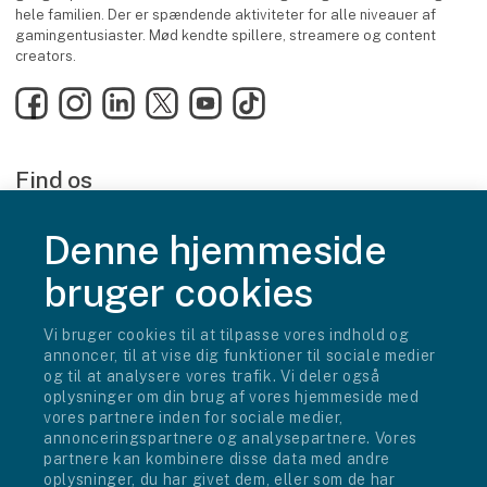
hele familien. Der er spændende aktiviteter for alle niveauer af
gamingentusiaster. Mød kendte spillere, streamere og content
creators.
Facebook
Instagram
LinkedIn
X
YouTube
TikTok
Find os
MCH Messecenter Herning
Vardevej 1
Denne hjemmeside
7400 Herning
Danmark
bruger cookies
Kontakt os
Vi bruger cookies til at tilpasse vores indhold og
Telefon: +45 99 26 99 26
annoncer, til at vise dig funktioner til sociale medier
E-mail:
info@gameboxfestival.dk
og til at analysere vores trafik. Vi deler også
oplysninger om din brug af vores hjemmeside med
Mød os i 2027
vores partnere inden for sociale medier,
annonceringspartnere og analysepartnere. Vores
Fredag d. 23. april kl. 15.00 - 20.00
partnere kan kombinere disse data med andre
Lørdag d. 24. april kl. 09.00 - 20.00
oplysninger, du har givet dem, eller som de har