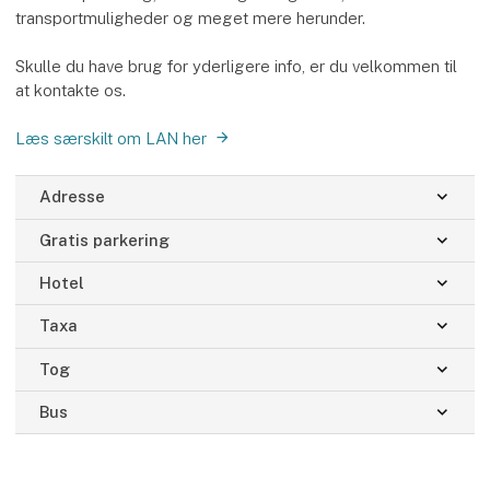
transportmuligheder og meget mere herunder.
Skulle du have brug for yderligere info, er du velkommen til
at kontakte os.
Læs særskilt om LAN her
keyboard_arrow_down
Adresse
keyboard_arrow_down
Gratis parkering
keyboard_arrow_down
Hotel
keyboard_arrow_down
Taxa
keyboard_arrow_down
Tog
keyboard_arrow_down
Bus