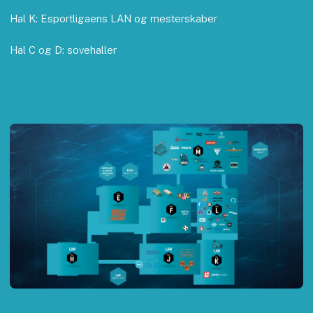
Hal K: Esportligaens LAN og mesterskaber
Hal C og D: sovehaller
Ga