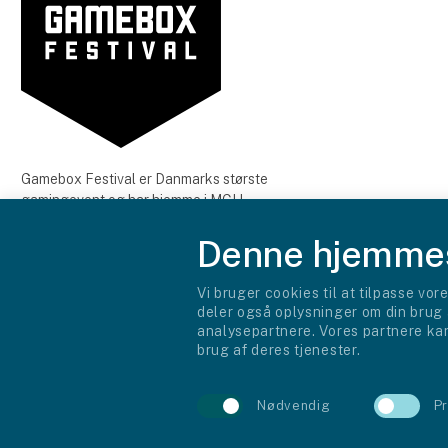
Gamebox Festival er Danmarks største
gamingevent og har hjemme i MCH
Messecenter Herning. Gamebox Festival fandt
Denne hjemmes
sted for første gang i april 2022. Gamebox
Festival er gaming for alle aldre og hele
familien. Der er spændende aktiviteter for alle
Vi bruger cookies til at tilpasse vore
niveauer af gamingentusiaster. Mød kendte
deler også oplysninger om din brug
spillere, streamere og content creators.
analysepartnere. Vores partnere kan
brug af deres tjenester.
Facebook
Instagram
LinkedIn
X
YouTube
TikTok
Nødvendig
P