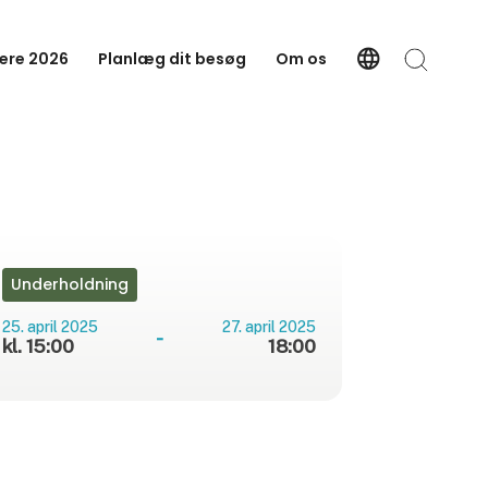
language
ere 2026
Planlæg dit besøg
Om os
Language
Søg
Underholdning
25. april 2025
27. april 2025
-
kl. 15:00
18:00