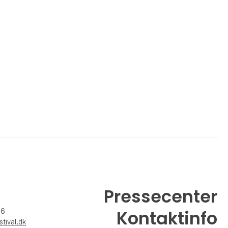
Pressecenter
Kontaktinfo
26
tival.dk