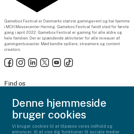
Gamebox Festival er Danmarks største gamingevent og har hjemme
i MCH Messecenter Herning. Gamebox Festival fandt sted for første
gang i april 2022. Gamebox Festival er gaming for alle aldre og
hele familien. Der er spændende aktiviteter for alle niveauer af
gamingentusiaster. Mød kendte spillere, streamere og content
creators.
Facebook
Instagram
LinkedIn
X
YouTube
TikTok
Find os
MCH Messecenter Herning
Vardevej 1
Denne hjemmeside
7400 Herning
Danmark
bruger cookies
Kontakt os
Vi bruger cookies til at tilpasse vores indhold og
Telefon: +45 99 26 99 26
annoncer, til at vise dig funktioner til sociale medier