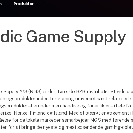
n
Produkter
dic Game Supply
S
 Supply A/S (NGS) er den førende B2B-distributør af videospi
lysningsprodukter inden for gaming-universet samt relaterede
gsprodukter – herunder merchandise og fanartikler – i hele No
rige, Norge, Finland og Island. Med et stærkt engagement i k
tåelse for de lokale markeder samarbejder NGS med førende s
ter for at bringe de nyeste og mest spændende gaming-opleve