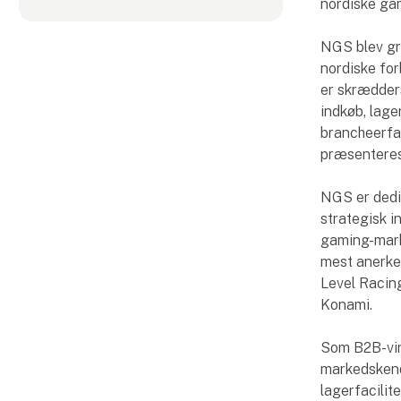
nordiske ga
NGS blev gr
nordiske for
er skrædders
indkøb, lage
brancheerfar
præsenteres
NGS er dedi
strategisk i
gaming-marke
mest anerke
Level Racin
Konami.
Som B2B-vir
markedskend
lagerfacilite