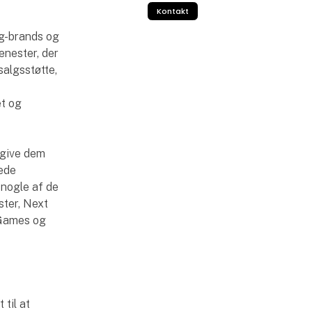
Kontakt
g-brands og
enester, der
salgsstøtte,
et og
 give dem
gede
 nogle af de
ter, Next
 Games og
 til at