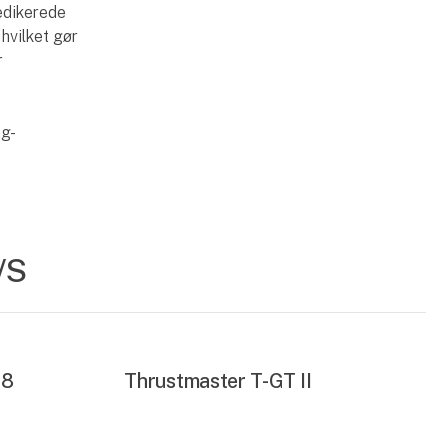
dedikerede
hvilket gør
r
ng-
/S
98
Thrustmaster T-GT II