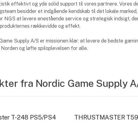
istik effektivt og yde solid support til vores partnere. Vores 
gsteam besidder et indgående kendskab til det lokale marked, 
or NGS at levere enestående service og strategisk indsigt, de
produkternes rækkevidde og effekt.
Game Supply A/S er missionen klar: at levere de bedste gami
 Norden og løfte spiloplevelsen for alle.
kter fra Nordic Game Supply A
ster T-248 PS5/PS4
THRUSTMASTER T5