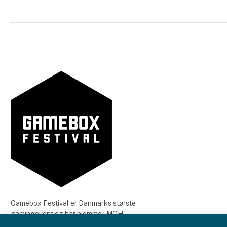
Gamebox Festival er Danmarks største
gamingevent og har hjemme i MCH
Messecenter Herning. Gamebox Festival fandt