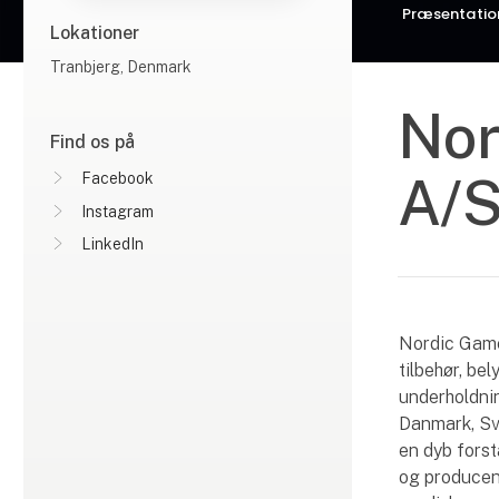
Præsentatio
Lokationer
Tranbjerg, Denmark
Nor
Find os på
A/
Facebook
Instagram
LinkedIn
Nordic Game
tilbehør, be
underholdnin
Danmark, Sve
en dyb fors
og producen