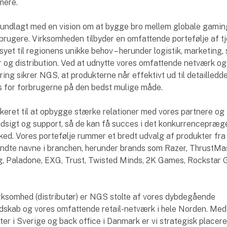
mere.
undlagt med en vision om at bygge bro mellem globale gamin
brugere. Virksomheden tilbyder en omfattende portefølje af tj
yet til regionens unikke behov – herunder logistik, marketing, 
r og distribution. Ved at udnytte vores omfattende netværk og
ing sikrer NGS, at produkterne når effektivt ud til detailledd
 for forbrugerne på den bedst mulige måde.
keret til at opbygge stærke relationer med vores partnere og
ndsigt og support, så de kan få succes i det konkurrencepræ
d. Vores portefølje rummer et bredt udvalg af produkter fra
ndte navne i branchen, herunder brands som Razer, ThrustMas
g, Paladone, EXG, Trust, Twisted Minds, 2K Games, Rockstar
ksomhed (distributør) er NGS stolte af vores dybdegående
skab og vores omfattende retail-netværk i hele Norden. Med
ter i Sverige og back office i Danmark er vi strategisk placeret